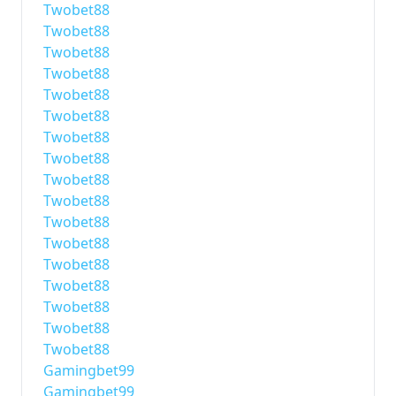
Twobet88
Twobet88
Twobet88
Twobet88
Twobet88
Twobet88
Twobet88
Twobet88
Twobet88
Twobet88
Twobet88
Twobet88
Twobet88
Twobet88
Twobet88
Twobet88
Twobet88
Gamingbet99
Gamingbet99