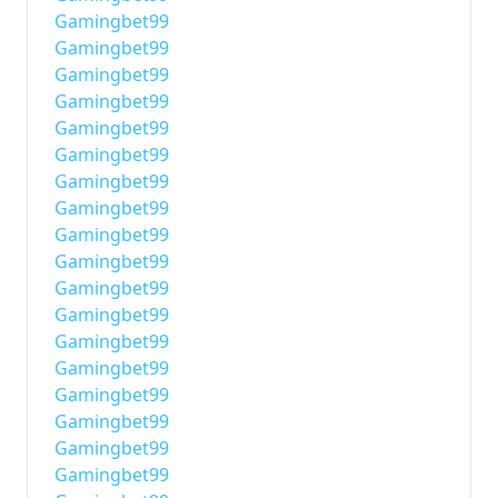
Gamingbet99
Gamingbet99
Gamingbet99
Gamingbet99
Gamingbet99
Gamingbet99
Gamingbet99
Gamingbet99
Gamingbet99
Gamingbet99
Gamingbet99
Gamingbet99
Gamingbet99
Gamingbet99
Gamingbet99
Gamingbet99
Gamingbet99
Gamingbet99