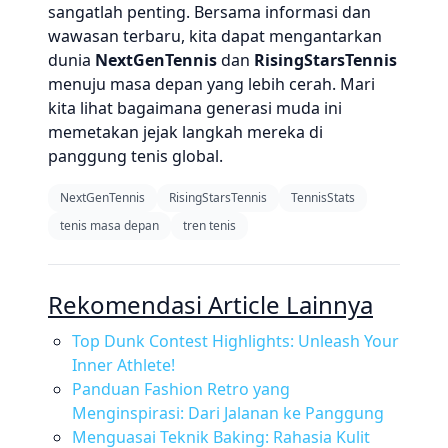
sangatlah penting. Bersama informasi dan
wawasan terbaru, kita dapat mengantarkan
dunia
NextGenTennis
dan
RisingStarsTennis
menuju masa depan yang lebih cerah. Mari
kita lihat bagaimana generasi muda ini
memetakan jejak langkah mereka di
panggung tenis global.
NextGenTennis
RisingStarsTennis
TennisStats
tenis masa depan
tren tenis
Rekomendasi Article Lainnya
Top Dunk Contest Highlights: Unleash Your
Inner Athlete!
Panduan Fashion Retro yang
Menginspirasi: Dari Jalanan ke Panggung
Menguasai Teknik Baking: Rahasia Kulit